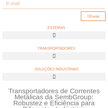
Enviar
ESTEIRAS
TRANSPORTADORES
Transportadores de Roletes Dinâmicos Acionado por Correia
SOLUÇÕES INDUSTRIAIS
Transportadores de Correntes
Metálicas da SembGroup:
Robustez e Eficiência para