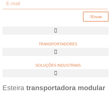
Enviar
TRANSPORTADORES
Transportadores de Roletes Dinâmicos Acionado por Correia
SOLUÇÕES INDUSTRIAIS
Esteira
transportadora modular