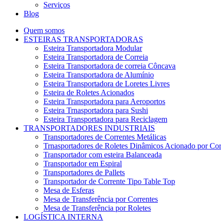
Serviços
Blog
Quem somos
ESTEIRAS TRANSPORTADORAS
Esteira Transportadora Modular
Esteira Transportadora de Correia
Esteira Transportadora de correia Côncava
Esteira Transportadora de Alumínio
Esteira Transportadora de Loretes Livres
Esteira de Roletes Acionados
Esteira Transportadora para Aeroportos
Esteira Trnasportadora para Sushi
Esteira Transportadora para Reciclagem
TRANSPORTADORES INDUSTRIAIS
Transportadores de Correntes Metálicas
Trnasportadores de Roletes Dinâmicos Acionado por Cor
Transportador com esteira Balanceada
Transportador em Espiral
Transportadores de Pallets
Transportador de Corrente Tipo Table Top
Mesa de Esferas
Mesa de Transferência por Correntes
Mesa de Transferência por Roletes
LOGÍSTICA INTERNA