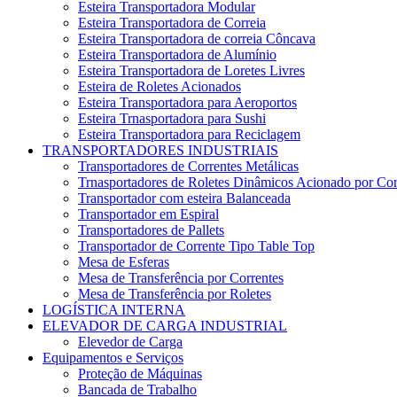
Esteira Transportadora Modular
Esteira Transportadora de Correia
Esteira Transportadora de correia Côncava
Esteira Transportadora de Alumínio
Esteira Transportadora de Loretes Livres
Esteira de Roletes Acionados
Esteira Transportadora para Aeroportos
Esteira Trnasportadora para Sushi
Esteira Transportadora para Reciclagem
TRANSPORTADORES INDUSTRIAIS
Transportadores de Correntes Metálicas
Trnasportadores de Roletes Dinâmicos Acionado por Cor
Transportador com esteira Balanceada
Transportador em Espiral
Transportadores de Pallets
Transportador de Corrente Tipo Table Top
Mesa de Esferas
Mesa de Transferência por Correntes
Mesa de Transferência por Roletes
LOGÍSTICA INTERNA
ELEVADOR DE CARGA INDUSTRIAL
Elevedor de Carga
Equipamentos e Serviços
Proteção de Máquinas
Bancada de Trabalho